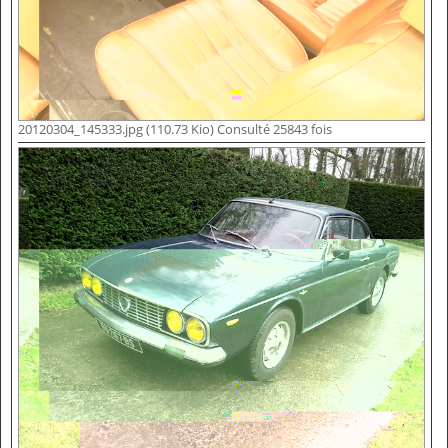
20120304_145333.jpg (110.73 Kio) Consulté 25843 fois