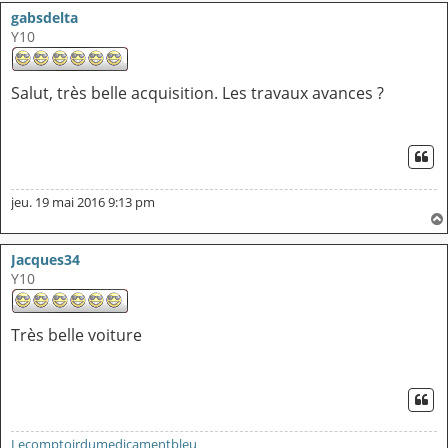
gabsdelta
Y10
Salut, très belle acquisition. Les travaux avances ?
CI
jeu. 19 mai 2016 9:13 pm
Jacques34
Y10
Très belle voiture
CI
Lecomptoirdumedicamentbleu