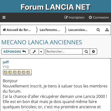
Forum LANCIA NET
Inscription
Connexion
〉
〉
R
Accueil du forum
Les forums Lancia Net
Les anciennes
e
MECANO LANCIA ANCIENNES
c
h
RECHERCHER
RECHERC
RÉPONDRE
e
Jeff
r
Y10
c
h
Bonjour
Nouvellement inscrit, je tiens à saluer tous les membres
e
du forum.
r
J'ai la chance d'aller récupérer demain une Lancia 2000 !
Elle est en bon état mais je dois quand même faire
quelques bricoles; or, c'est ma première ancienne et