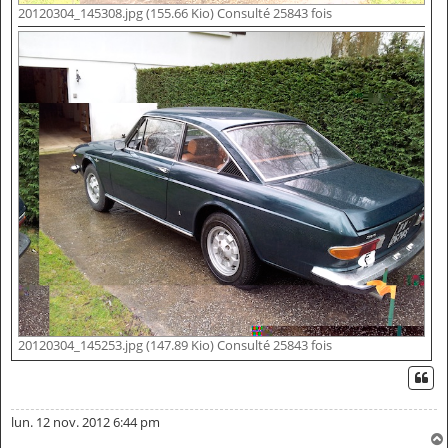
20120304_145308.jpg (155.66 Kio) Consulté 25843 fois
20120304_145253.jpg (147.89 Kio) Consulté 25843 fois
CI
lun. 12 nov. 2012 6:44 pm