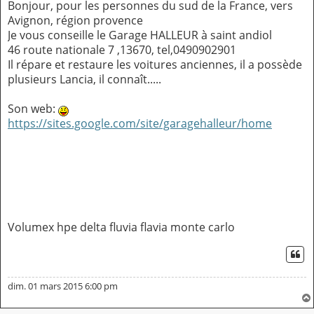
Bonjour, pour les personnes du sud de la France, vers
Avignon, région provence
Je vous conseille le Garage HALLEUR à saint andiol
46 route nationale 7 ,13670, tel,0490902901
Il répare et restaure les voitures anciennes, il a possède
plusieurs Lancia, il connaît.....
Son web:
https://sites.google.com/site/garagehalleur/home
Volumex hpe delta fluvia flavia monte carlo
CI
dim. 01 mars 2015 6:00 pm