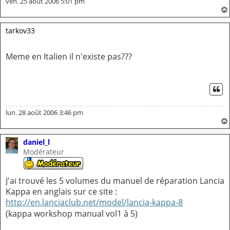
ven. 25 août 2006 5:01 pm
tarkov33
Meme en Italien il n'existe pas???
CI
lun. 28 août 2006 3:46 pm
daniel_l
Modérateur
J'ai trouvé les 5 volumes du manuel de réparation Lancia
Kappa en anglais sur ce site :
http://en.lanciaclub.net/model/lancia-kappa-8
(kappa workshop manual vol1 à 5)