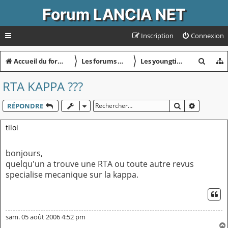
Forum LANCIA NET
Inscription
Connexion
〉
〉
R
Accueil du forum
Les forums Lancia Net
Les youngtimers et les contemporaines
e
RTA KAPPA ???
c
h
RECHERCHER
RECHERC
RÉPONDRE
e
tiloi
r
c
bonjours,
quelqu'un a trouve une RTA ou toute autre revus
h
specialise mecanique sur la kappa.
e
r
CI
sam. 05 août 2006 4:52 pm