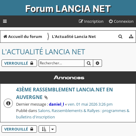
Forum LANCIA NET
Inscription
Connexion
〉
R
Accueil du forum
L'Actualité Lancia Net
e
L'ACTUALITÉ LANCIA NET
c
h
RECHERCHER
RECHERCHE AVAN
VERROUILLÉ
e
Annonces
r
43ÈME RASSEMBLEMENT LANCIA.NET EN
c
AUVERGNE
h
Dernier message :
daniel_l
«
ven. 01 mai 2026 3:26 pm
e
Publié dans
Salons, Rassemblements & Rallyes : programmes &
r
bulletins d'inscription
VERROUILLÉ