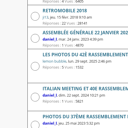
Réponses :
4
Vues :
6405
RETROMOBILE 2018
ji13
,
jeu. 15 févr. 2018 9:10 am
Réponses :
22
Vues :
28141
ASSEMBLÉE GÉNÉRALE 22 JANVIER 202
daniel_l
,
mar. 24 janv. 2023 4:39 pm
Réponses :
1
Vues :
4870
LES PHOTOS DU 42È RASSEMBLEMENT L
lemon bubble
,
lun. 29 sept. 2025 2:46 pm
Réponses :
5
Vues :
1532
ITALIAN MEETING ET 40E RASSEMBLE
daniel_l
,
dim. 22 sept. 2024 10:21 pm
Réponses :
1
Vues :
5821
PHOTOS DU 37ÈME RASSEMBLEMENT 
daniel_l
,
jeu. 25 mai 2023 5:32 pm