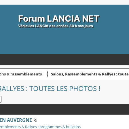
Forum LANCIA NET
Véhicules LANCIA des années 80 à nos jours
〉
tions & rassemblements
Salons, Rassemblements & Rallyes : toutes
LLYES : TOUTES LES PHOTOS !
HERCHER
RECHERCHE AVANCÉE
 EN AUVERGNE
emblements & Rallyes : programmes & bulletins