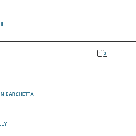
II
1
2
ON BARCHETTA
LLY