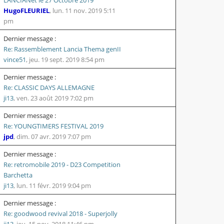
HugoFLEURIEL
,
lun. 11 nov. 2019 5:11
pm
Dernier message :
Re: Rassemblement Lancia Thema genII
vince51
,
jeu. 19 sept. 2019 8:54 pm
Dernier message :
Re: CLASSIC DAYS ALLEMAGNE
ji13
,
ven. 23 août 2019 7:02 pm
Dernier message :
Re: YOUNGTIMERS FESTIVAL 2019
jpd
,
dim. 07 avr. 2019 7:07 pm
Dernier message :
Re: retromobile 2019 - D23 Competition
Barchetta
ji13
,
lun. 11 févr. 2019 9:04 pm
Dernier message :
Re: goodwood revival 2018 - Superjolly
ji13
,
jeu. 15 nov. 2018 11:46 pm