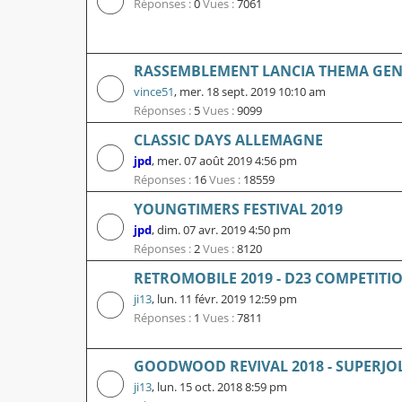
Réponses :
0
Vues :
7061
RASSEMBLEMENT LANCIA THEMA GEN
vince51
,
mer. 18 sept. 2019 10:10 am
Réponses :
5
Vues :
9099
CLASSIC DAYS ALLEMAGNE
jpd
,
mer. 07 août 2019 4:56 pm
Réponses :
16
Vues :
18559
YOUNGTIMERS FESTIVAL 2019
jpd
,
dim. 07 avr. 2019 4:50 pm
Réponses :
2
Vues :
8120
RETROMOBILE 2019 - D23 COMPETITI
ji13
,
lun. 11 févr. 2019 12:59 pm
Réponses :
1
Vues :
7811
GOODWOOD REVIVAL 2018 - SUPERJO
ji13
,
lun. 15 oct. 2018 8:59 pm