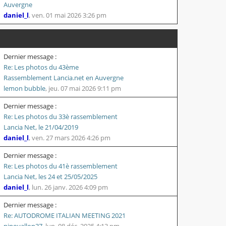
Auvergne
daniel_l
,
ven. 01 mai 2026 3:26 pm
Dernier message :
Re: Les photos du 43ème
Rassemblement Lancia.net en Auvergne
lemon bubble
,
jeu. 07 mai 2026 9:11 pm
Dernier message :
Re: Les photos du 33è rassemblement
Lancia Net, le 21/04/2019
daniel_l
,
ven. 27 mars 2026 4:26 pm
Dernier message :
Re: Les photos du 41è rassemblement
Lancia Net, les 24 et 25/05/2025
daniel_l
,
lun. 26 janv. 2026 4:09 pm
Dernier message :
Re: AUTODROME ITALIAN MEETING 2021
ninovallon37
,
lun. 08 déc. 2025 4:13 pm