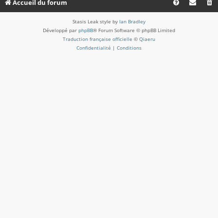
Accueil du forum
Stasis Leak style by
Ian Bradley
Développé par
phpBB
® Forum Software © phpBB Limited
Traduction française officielle
©
Qiaeru
Confidentialité
|
Conditions