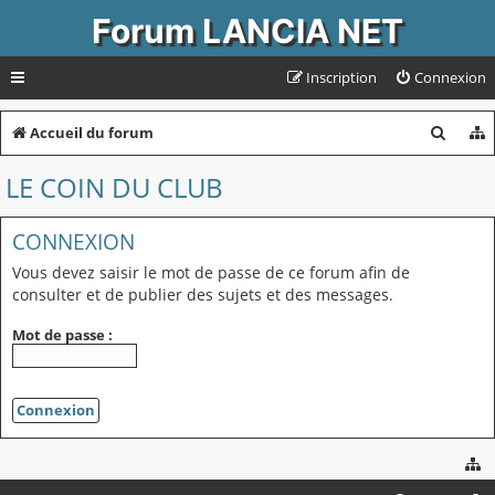
Forum LANCIA NET
Inscription
Connexion
R
Accueil du forum
e
LE COIN DU CLUB
c
h
CONNEXION
e
Vous devez saisir le mot de passe de ce forum afin de
r
consulter et de publier des sujets et des messages.
c
Mot de passe :
h
e
r