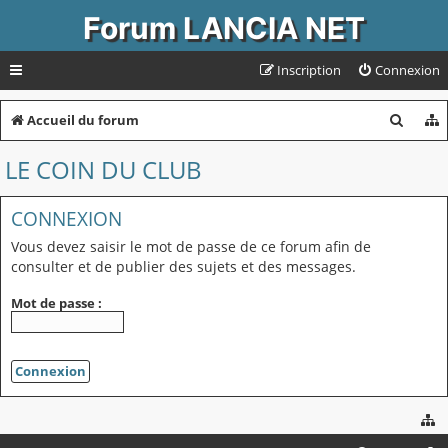
Forum LANCIA NET
Inscription
Connexion
R
Accueil du forum
e
LE COIN DU CLUB
c
h
CONNEXION
e
Vous devez saisir le mot de passe de ce forum afin de
r
consulter et de publier des sujets et des messages.
c
Mot de passe :
h
e
r