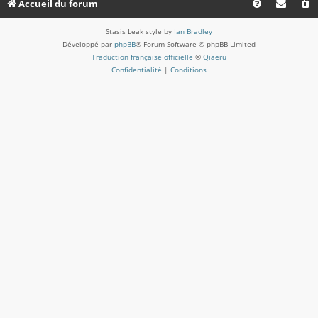
Accueil du forum
Stasis Leak style by
Ian Bradley
Développé par
phpBB
® Forum Software © phpBB Limited
Traduction française officielle
©
Qiaeru
Confidentialité
|
Conditions