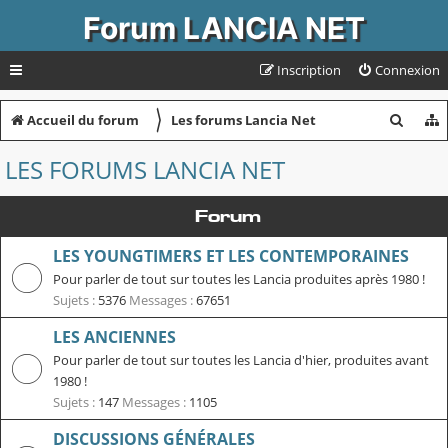
Forum LANCIA NET
Inscription
Connexion
〉
R
Accueil du forum
Les forums Lancia Net
e
LES FORUMS LANCIA NET
c
h
Forum
e
LES YOUNGTIMERS ET LES CONTEMPORAINES
r
Pour parler de tout sur toutes les Lancia produites après 1980 !
c
Sujets :
5376
Messages :
67651
h
LES ANCIENNES
e
Pour parler de tout sur toutes les Lancia d'hier, produites avant
r
1980 !
Sujets :
147
Messages :
1105
DISCUSSIONS GÉNÉRALES