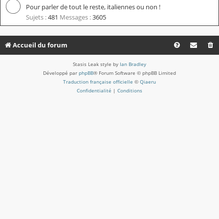
Pour parler de tout le reste, italiennes ou non !
Sujets :
481
Messages :
3605
Accueil du forum
Stasis Leak style by
Ian Bradley
Développé par
phpBB
® Forum Software © phpBB Limited
Traduction française officielle
©
Qiaeru
Confidentialité
|
Conditions