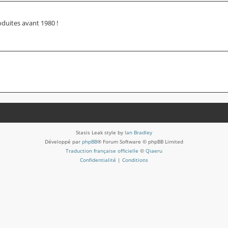
oduites avant 1980 !
Stasis Leak style by
Ian Bradley
Développé par
phpBB
® Forum Software © phpBB Limited
Traduction française officielle
©
Qiaeru
Confidentialité
|
Conditions