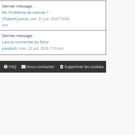
Dernier message :
Re: Problème de neiman ?
ChabertLancia
,
ven. 31 juil. 2026 10:04
pm
Dernier message :
Lancia connectée du futur
paulpoti
,
mer. 22 juil. 2026 7:19 pm
FAQ
Nous contacter
Supprimer les cookies