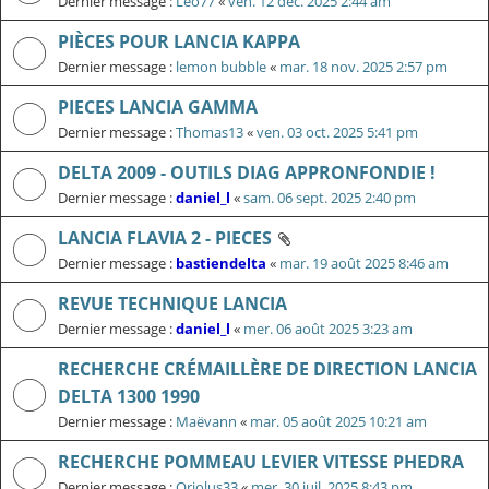
Dernier message :
Léo77
«
ven. 12 déc. 2025 2:44 am
PIÈCES POUR LANCIA KAPPA
Dernier message :
lemon bubble
«
mar. 18 nov. 2025 2:57 pm
PIECES LANCIA GAMMA
Dernier message :
Thomas13
«
ven. 03 oct. 2025 5:41 pm
DELTA 2009 - OUTILS DIAG APPRONFONDIE !
Dernier message :
daniel_l
«
sam. 06 sept. 2025 2:40 pm
LANCIA FLAVIA 2 - PIECES
Dernier message :
bastiendelta
«
mar. 19 août 2025 8:46 am
REVUE TECHNIQUE LANCIA
Dernier message :
daniel_l
«
mer. 06 août 2025 3:23 am
RECHERCHE CRÉMAILLÈRE DE DIRECTION LANCIA
DELTA 1300 1990
Dernier message :
Maëvann
«
mar. 05 août 2025 10:21 am
RECHERCHE POMMEAU LEVIER VITESSE PHEDRA
Dernier message :
Oriolus33
«
mer. 30 juil. 2025 8:43 pm