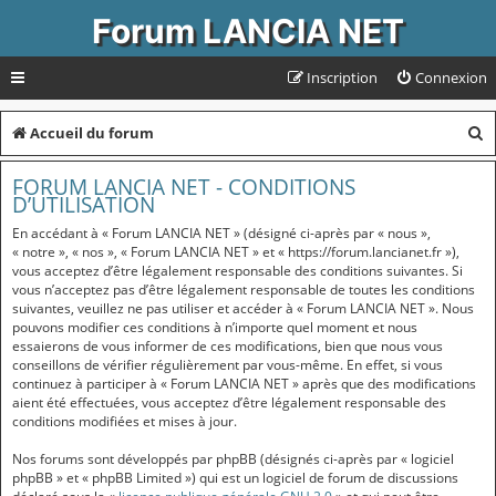
Forum LANCIA NET
Inscription
Connexion
R
Accueil du forum
e
FORUM LANCIA NET - CONDITIONS
c
D’UTILISATION
h
En accédant à « Forum LANCIA NET » (désigné ci-après par « nous »,
« notre », « nos », « Forum LANCIA NET » et « https://forum.lancianet.fr »),
e
vous acceptez d’être légalement responsable des conditions suivantes. Si
vous n’acceptez pas d’être légalement responsable de toutes les conditions
r
suivantes, veuillez ne pas utiliser et accéder à « Forum LANCIA NET ». Nous
c
pouvons modifier ces conditions à n’importe quel moment et nous
essaierons de vous informer de ces modifications, bien que nous vous
h
conseillons de vérifier régulièrement par vous-même. En effet, si vous
continuez à participer à « Forum LANCIA NET » après que des modifications
e
aient été effectuées, vous acceptez d’être légalement responsable des
r
conditions modifiées et mises à jour.
Nos forums sont développés par phpBB (désignés ci-après par « logiciel
phpBB » et « phpBB Limited ») qui est un logiciel de forum de discussions