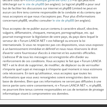
déclaré sous la «
licence publique générale GNU 2.0
» et qui peut être
téléchargé sur
le site de phpBB
(en anglais). Le logiciel phpBB a pour seul
but de faciliter les discussions sur internet et phpBB Limited ne peut en
aucun cas être tenu comme responsable de la conduite et du contenu que
nous acceptons et que nous n’acceptons pas. Pour plus d’informations
concernant phpBB, veuillez consulter
le site de phpBB
(en anglais).
Vous acceptez de ne publier aucun contenu à caractère abusif, obscène,
vulgaire, diffamatoire, choquant, menaçant, pornographique, etc. qui
pourrait transgresser la législation de votre pays, du pays dans lequel le
serveur de « Forum LANCIA NET » est hébergé ou encore la loi
internationale. Si vous ne respectez pas ces dispositions, vous vous exposez
à un bannissement immédiat et définitif et nous nous réservons le droit
d’avertir votre fournisseur d’accès à internet et les autorités officielles.
L’adresse IP de tous les messages est enregistrée afin d’aider au
renforcement de ces conditions. Vous acceptez le fait que « Forum LANCIA
NET » ait le droit de supprimer, de modifier, de déplacer ou de verrouiller
n’importe quel sujet et message à n’importe quel moment si nous estimons
cela nécessaire. En tant qu’utilisateur, vous acceptez que toutes les
informations que vous avez renseignées soient enregistrées dans notre
base de données. Bien que ces informations ne seront pas diffusées à une
tierce partie sans votre consentement, ni « Forum LANCIA NET », ni phpBB,
ne pourront être tenus comme responsables en cas de tentative de piratage
informatique visant à compromettre vos données.