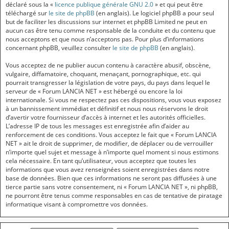
déclaré sous la «
licence publique générale GNU 2.0
» et qui peut être
téléchargé sur
le site de phpBB
(en anglais). Le logiciel phpBB a pour seul
but de faciliter les discussions sur internet et phpBB Limited ne peut en
aucun cas être tenu comme responsable de la conduite et du contenu que
nous acceptons et que nous n’acceptons pas. Pour plus d’informations
concernant phpBB, veuillez consulter
le site de phpBB
(en anglais).
Vous acceptez de ne publier aucun contenu à caractère abusif, obscène,
vulgaire, diffamatoire, choquant, menaçant, pornographique, etc. qui
pourrait transgresser la législation de votre pays, du pays dans lequel le
serveur de « Forum LANCIA NET » est hébergé ou encore la loi
internationale. Si vous ne respectez pas ces dispositions, vous vous exposez
à un bannissement immédiat et définitif et nous nous réservons le droit
d’avertir votre fournisseur d’accès à internet et les autorités officielles.
L’adresse IP de tous les messages est enregistrée afin d’aider au
renforcement de ces conditions. Vous acceptez le fait que « Forum LANCIA
NET » ait le droit de supprimer, de modifier, de déplacer ou de verrouiller
n’importe quel sujet et message à n’importe quel moment si nous estimons
cela nécessaire. En tant qu’utilisateur, vous acceptez que toutes les
informations que vous avez renseignées soient enregistrées dans notre
base de données. Bien que ces informations ne seront pas diffusées à une
tierce partie sans votre consentement, ni « Forum LANCIA NET », ni phpBB,
ne pourront être tenus comme responsables en cas de tentative de piratage
informatique visant à compromettre vos données.