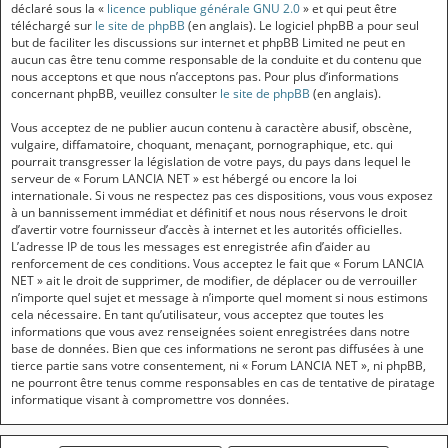
déclaré sous la «
licence publique générale GNU 2.0
» et qui peut être
téléchargé sur
le site de phpBB
(en anglais). Le logiciel phpBB a pour seul
but de faciliter les discussions sur internet et phpBB Limited ne peut en
aucun cas être tenu comme responsable de la conduite et du contenu que
nous acceptons et que nous n’acceptons pas. Pour plus d’informations
concernant phpBB, veuillez consulter
le site de phpBB
(en anglais).
Vous acceptez de ne publier aucun contenu à caractère abusif, obscène,
vulgaire, diffamatoire, choquant, menaçant, pornographique, etc. qui
pourrait transgresser la législation de votre pays, du pays dans lequel le
serveur de « Forum LANCIA NET » est hébergé ou encore la loi
internationale. Si vous ne respectez pas ces dispositions, vous vous exposez
à un bannissement immédiat et définitif et nous nous réservons le droit
d’avertir votre fournisseur d’accès à internet et les autorités officielles.
L’adresse IP de tous les messages est enregistrée afin d’aider au
renforcement de ces conditions. Vous acceptez le fait que « Forum LANCIA
NET » ait le droit de supprimer, de modifier, de déplacer ou de verrouiller
n’importe quel sujet et message à n’importe quel moment si nous estimons
cela nécessaire. En tant qu’utilisateur, vous acceptez que toutes les
informations que vous avez renseignées soient enregistrées dans notre
base de données. Bien que ces informations ne seront pas diffusées à une
tierce partie sans votre consentement, ni « Forum LANCIA NET », ni phpBB,
ne pourront être tenus comme responsables en cas de tentative de piratage
informatique visant à compromettre vos données.