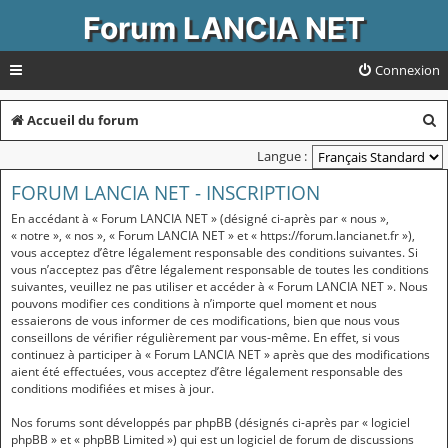
Forum LANCIA NET
Connexion
R
Accueil du forum
e
Langue :
c
FORUM LANCIA NET - INSCRIPTION
h
En accédant à « Forum LANCIA NET » (désigné ci-après par « nous »,
e
« notre », « nos », « Forum LANCIA NET » et « https://forum.lancianet.fr »),
vous acceptez d’être légalement responsable des conditions suivantes. Si
r
vous n’acceptez pas d’être légalement responsable de toutes les conditions
suivantes, veuillez ne pas utiliser et accéder à « Forum LANCIA NET ». Nous
c
pouvons modifier ces conditions à n’importe quel moment et nous
essaierons de vous informer de ces modifications, bien que nous vous
h
conseillons de vérifier régulièrement par vous-même. En effet, si vous
e
continuez à participer à « Forum LANCIA NET » après que des modifications
aient été effectuées, vous acceptez d’être légalement responsable des
r
conditions modifiées et mises à jour.
Nos forums sont développés par phpBB (désignés ci-après par « logiciel
phpBB » et « phpBB Limited ») qui est un logiciel de forum de discussions