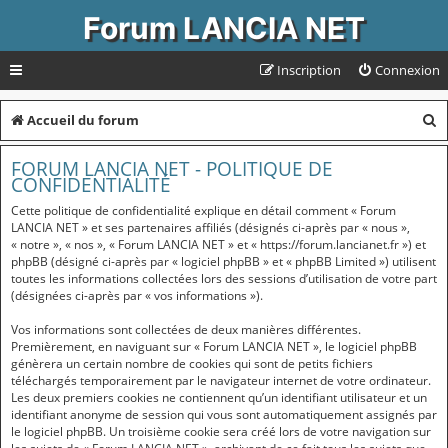
Forum LANCIA NET
Inscription
Connexion
R
Accueil du forum
e
FORUM LANCIA NET - POLITIQUE DE
c
CONFIDENTIALITÉ
h
Cette politique de confidentialité explique en détail comment « Forum
LANCIA NET » et ses partenaires affiliés (désignés ci-après par « nous »,
e
« notre », « nos », « Forum LANCIA NET » et « https://forum.lancianet.fr ») et
phpBB (désigné ci-après par « logiciel phpBB » et « phpBB Limited ») utilisent
r
toutes les informations collectées lors des sessions d’utilisation de votre part
c
(désignées ci-après par « vos informations »).
h
Vos informations sont collectées de deux manières différentes.
Premièrement, en naviguant sur « Forum LANCIA NET », le logiciel phpBB
e
génèrera un certain nombre de cookies qui sont de petits fichiers
r
téléchargés temporairement par le navigateur internet de votre ordinateur.
Les deux premiers cookies ne contiennent qu’un identifiant utilisateur et un
identifiant anonyme de session qui vous sont automatiquement assignés par
le logiciel phpBB. Un troisième cookie sera créé lors de votre navigation sur