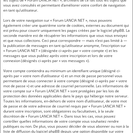
les sujets de « Forum LANCIA NET », archivant de ce fait tous les sujets que
vous avez consultés et permettant d’améliorer votre confort de navigation
en tant qu’utilisateur.
Lors de votre navigation sur « Forum LANCIA NET », nous pouvons
également créer une quatrième sorte de cookies, externes au document qui
est prévu pour couvrir uniquement les pages créées par le logiciel phpBB. La
seconde manière est de récupérer les informations que vous nous envoyez
et que nous collectons. Ceci peut correspondre — mais n’est pas limité à —
la publication de messages en tant qu’utilisateur anonyme, l’inscription sur
« Forum LANCIA NET » (désignée ci-après par « votre compte ») et les
messages que vous publiez après votre inscription et lors de votre
connexion (désignés ci-après par « vos messages »).
Votre compte contiendra au minimum un identifiant unique (désigné ci-
après par « votre nom d’utilisateur ») et un mot de passe personnel vous
permettant de vous connecter à votre compte (désigné ci-après par « votre
mot de passe ») et une adresse de courriel personnelle. Les informations de
votre compte sur « Forum LANCIA NET » sont protégées par les lois de
protection des données applicables dans le pays qui héberge notre serveur.
Toutes les informations, en-dehors de votre nom d’utilisateur, de votre mot
de passe et de votre adresse de courriel requis par « Forum LANCIA NET »
durant votre inscription, sont obligatoires ou facultatives, à la seule
discrétion de « Forum LANCIA NET ». Dans tous les cas, vous pouvez
contrôler quelles informations de votre compte vous souhaitez rendre
publiques ou non. De plus, vous pouvez décider de vous abonner ou non à la
liste de diffusion du logiciel phpBB depuis une option disponible sur votre