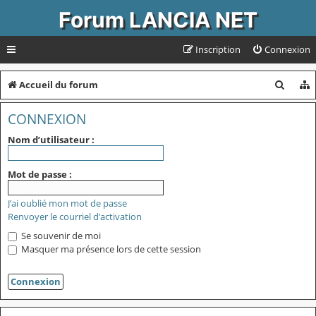
Forum LANCIA NET
Inscription
Connexion
R
Accueil du forum
e
CONNEXION
c
Nom d’utilisateur :
h
e
Mot de passe :
r
J’ai oublié mon mot de passe
c
Renvoyer le courriel d’activation
h
Se souvenir de moi
e
Masquer ma présence lors de cette session
r