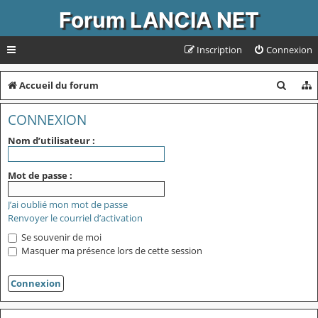
Forum LANCIA NET
Inscription
Connexion
R
Accueil du forum
e
CONNEXION
c
Nom d’utilisateur :
h
e
Mot de passe :
r
J’ai oublié mon mot de passe
c
Renvoyer le courriel d’activation
h
Se souvenir de moi
e
Masquer ma présence lors de cette session
r