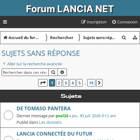
Forum LANCIA NET
Inscription
Connexion
〉
〉
R
Accueil du forum
Rechercher
Sujets sans réponse
e
SUJETS SANS RÉPONSE
c
Aller sur la recherche avancée
h
RECHERCHER
RECHERCHE AVANCÉE
e
r
PAGE
1
SUR
15
1
2
3
4
5
15
SUIVANT
…
c
Sujets
h
DE TOMASO PANTERA
e
Dernier message par
psal24
«
jeu. 30 juil. 2026 9:12 am
r
Publié dans
Les dossiers
LANCIA CONNECTÉE DU FUTUR