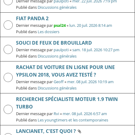
Dernier message par
paulpoti
«
mer. 22 juil. 2026 7:19 pm
Publié dans
Discussions générales
FIAT PANDA 2
Dernier message par
psal24
«
lun. 20 juil. 2026 8:14 am
Publié dans
Les dossiers
SOUCI DE FEUX DE BROUILLARD
Dernier message par
paulpoti
«
sam. 18 juil. 2026 10:27 pm
Publié dans
Discussions générales
RACHAT DE VOITURE EN LIGNE POUR UNE
YPSILON 2018, VOUS AVEZ TESTÉ ?
Dernier message par
Geoff
«
mer. 08 juil. 2026 10:19 am
Publié dans
Discussions générales
RECHERCHE SPÉCIALISTE MOTEUR 1.9 TWIN
TURBO
Dernier message par
Rvi
«
mer. 08 juil. 2026 6:57 am
Publié dans
Les youngtimers et les contemporaines
LANCIANET, C'EST QUOI ?