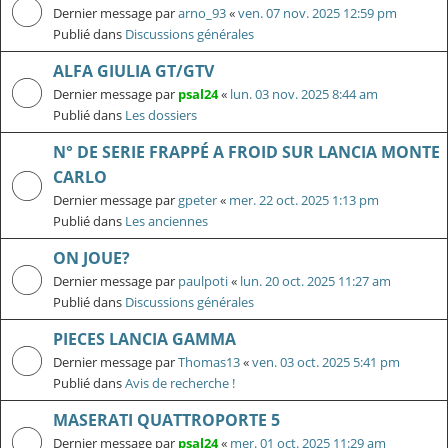
Dernier message par
arno_93
«
ven. 07 nov. 2025 12:59 pm
Publié dans
Discussions générales
ALFA GIULIA GT/GTV
Dernier message par
psal24
«
lun. 03 nov. 2025 8:44 am
Publié dans
Les dossiers
N° DE SERIE FRAPPÉ A FROID SUR LANCIA MONTE
CARLO
Dernier message par
gpeter
«
mer. 22 oct. 2025 1:13 pm
Publié dans
Les anciennes
ON JOUE?
Dernier message par
paulpoti
«
lun. 20 oct. 2025 11:27 am
Publié dans
Discussions générales
PIECES LANCIA GAMMA
Dernier message par
Thomas13
«
ven. 03 oct. 2025 5:41 pm
Publié dans
Avis de recherche !
MASERATI QUATTROPORTE 5
Dernier message par
psal24
«
mer. 01 oct. 2025 11:29 am