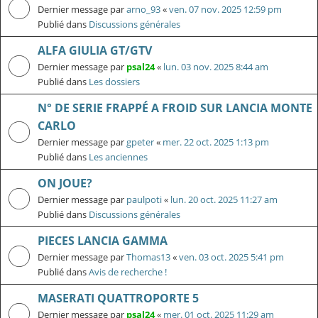
Dernier message par
arno_93
«
ven. 07 nov. 2025 12:59 pm
Publié dans
Discussions générales
ALFA GIULIA GT/GTV
Dernier message par
psal24
«
lun. 03 nov. 2025 8:44 am
Publié dans
Les dossiers
N° DE SERIE FRAPPÉ A FROID SUR LANCIA MONTE
CARLO
Dernier message par
gpeter
«
mer. 22 oct. 2025 1:13 pm
Publié dans
Les anciennes
ON JOUE?
Dernier message par
paulpoti
«
lun. 20 oct. 2025 11:27 am
Publié dans
Discussions générales
PIECES LANCIA GAMMA
Dernier message par
Thomas13
«
ven. 03 oct. 2025 5:41 pm
Publié dans
Avis de recherche !
MASERATI QUATTROPORTE 5
Dernier message par
psal24
«
mer. 01 oct. 2025 11:29 am