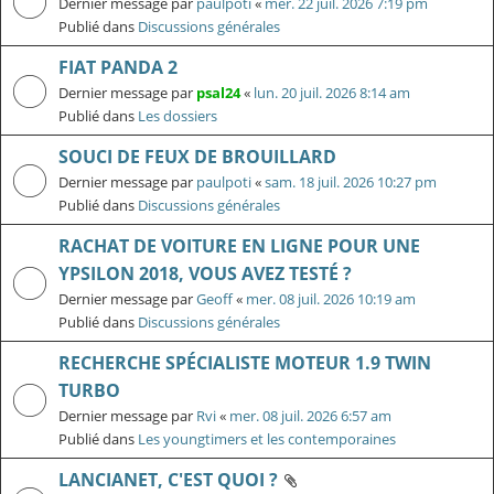
Dernier message par
paulpoti
«
mer. 22 juil. 2026 7:19 pm
Publié dans
Discussions générales
FIAT PANDA 2
Dernier message par
psal24
«
lun. 20 juil. 2026 8:14 am
Publié dans
Les dossiers
SOUCI DE FEUX DE BROUILLARD
Dernier message par
paulpoti
«
sam. 18 juil. 2026 10:27 pm
Publié dans
Discussions générales
RACHAT DE VOITURE EN LIGNE POUR UNE
YPSILON 2018, VOUS AVEZ TESTÉ ?
Dernier message par
Geoff
«
mer. 08 juil. 2026 10:19 am
Publié dans
Discussions générales
RECHERCHE SPÉCIALISTE MOTEUR 1.9 TWIN
TURBO
Dernier message par
Rvi
«
mer. 08 juil. 2026 6:57 am
Publié dans
Les youngtimers et les contemporaines
LANCIANET, C'EST QUOI ?