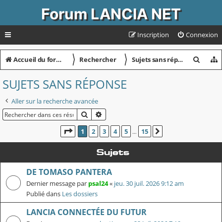
Forum LANCIA NET
Inscription
Connexion
〉
〉
R
Accueil du forum
Rechercher
Sujets sans réponse
e
SUJETS SANS RÉPONSE
c
Aller sur la recherche avancée
h
RECHERCHER
RECHERCHE AVANCÉE
e
r
PAGE
1
SUR
15
1
2
3
4
5
15
SUIVANT
…
c
Sujets
h
DE TOMASO PANTERA
e
Dernier message par
psal24
«
jeu. 30 juil. 2026 9:12 am
r
Publié dans
Les dossiers
LANCIA CONNECTÉE DU FUTUR