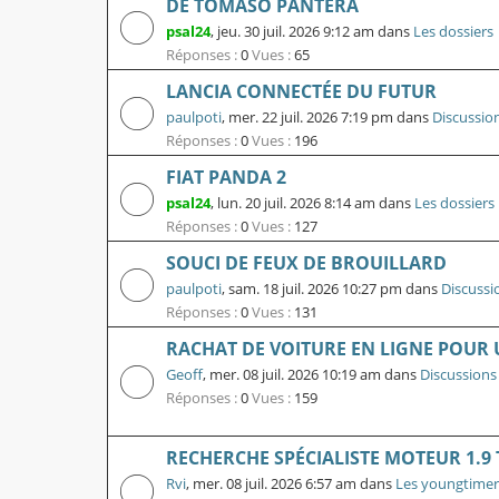
DE TOMASO PANTERA
psal24
,
jeu. 30 juil. 2026 9:12 am
dans
Les dossiers
Réponses :
0
Vues :
65
LANCIA CONNECTÉE DU FUTUR
paulpoti
,
mer. 22 juil. 2026 7:19 pm
dans
Discussio
Réponses :
0
Vues :
196
FIAT PANDA 2
psal24
,
lun. 20 juil. 2026 8:14 am
dans
Les dossiers
Réponses :
0
Vues :
127
SOUCI DE FEUX DE BROUILLARD
paulpoti
,
sam. 18 juil. 2026 10:27 pm
dans
Discussi
Réponses :
0
Vues :
131
RACHAT DE VOITURE EN LIGNE POUR U
Geoff
,
mer. 08 juil. 2026 10:19 am
dans
Discussions
Réponses :
0
Vues :
159
RECHERCHE SPÉCIALISTE MOTEUR 1.9
Rvi
,
mer. 08 juil. 2026 6:57 am
dans
Les youngtimer