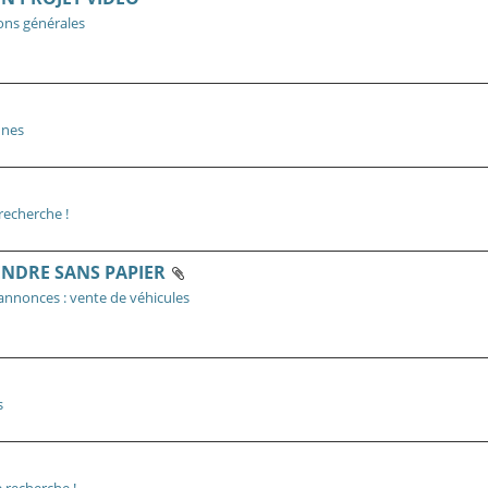
ons générales
nnes
recherche !
VENDRE SANS PAPIER
 annonces : vente de véhicules
s