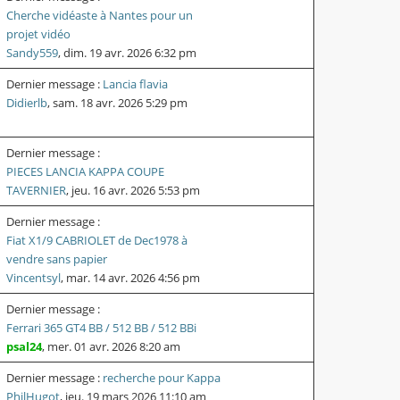
Cherche vidéaste à Nantes pour un
projet vidéo
Sandy559
,
dim. 19 avr. 2026 6:32 pm
Dernier message :
Lancia flavia
Didierlb
,
sam. 18 avr. 2026 5:29 pm
Dernier message :
PIECES LANCIA KAPPA COUPE
TAVERNIER
,
jeu. 16 avr. 2026 5:53 pm
Dernier message :
Fiat X1/9 CABRIOLET de Dec1978 à
vendre sans papier
Vincentsyl
,
mar. 14 avr. 2026 4:56 pm
Dernier message :
Ferrari 365 GT4 BB / 512 BB / 512 BBi
psal24
,
mer. 01 avr. 2026 8:20 am
Dernier message :
recherche pour Kappa
PhilHugot
,
jeu. 19 mars 2026 11:10 am