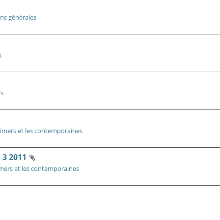
ons générales
s
rs
imers et les contemporaines
3 2011
mers et les contemporaines