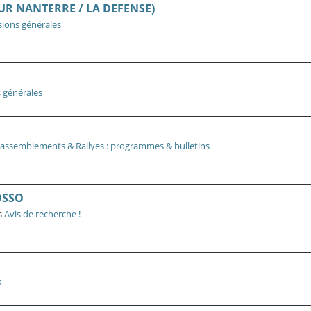
EUR NANTERRE / LA DEFENSE)
sions générales
 générales
Rassemblements & Rallyes : programmes & bulletins
OSSO
s
Avis de recherche !
s