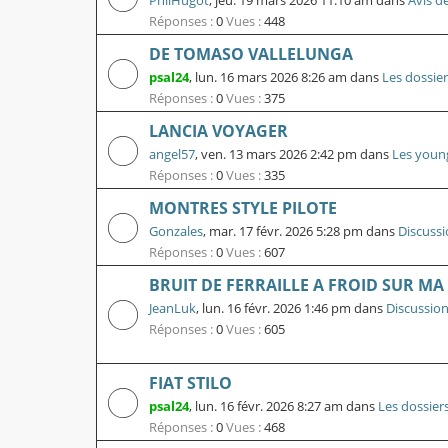
PhilHugot
,
jeu. 19 mars 2026 11:10 am
dans
Avis d
Réponses :
0
Vues :
448
DE TOMASO VALLELUNGA
psal24
,
lun. 16 mars 2026 8:26 am
dans
Les dossier
Réponses :
0
Vues :
375
LANCIA VOYAGER
angel57
,
ven. 13 mars 2026 2:42 pm
dans
Les youn
Réponses :
0
Vues :
335
MONTRES STYLE PILOTE
Gonzales
,
mar. 17 févr. 2026 5:28 pm
dans
Discussi
Réponses :
0
Vues :
607
BRUIT DE FERRAILLE A FROID SUR MA D
JeanLuk
,
lun. 16 févr. 2026 1:46 pm
dans
Discussion
Réponses :
0
Vues :
605
FIAT STILO
psal24
,
lun. 16 févr. 2026 8:27 am
dans
Les dossier
Réponses :
0
Vues :
468