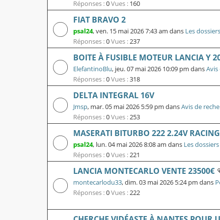
Réponses :
0
Vues :
160
FIAT BRAVO 2
psal24
,
ven. 15 mai 2026 7:43 am
dans
Les dossier
Réponses :
0
Vues :
237
BOITE À FUSIBLE MOTEUR LANCIA Y 2
ElefantinoBlu
,
jeu. 07 mai 2026 10:09 pm
dans
Avis
Réponses :
0
Vues :
318
DELTA INTEGRAL 16V
Jmsp
,
mar. 05 mai 2026 5:59 pm
dans
Avis de reche
Réponses :
0
Vues :
253
MASERATI BITURBO 222 2.24V RACING
psal24
,
lun. 04 mai 2026 8:08 am
dans
Les dossiers
Réponses :
0
Vues :
221
LANCIA MONTECARLO VENTE 23500€
montecarlodu33
,
dim. 03 mai 2026 5:24 pm
dans
P
Réponses :
0
Vues :
222
CHERCHE VIDÉASTE À NANTES POUR U