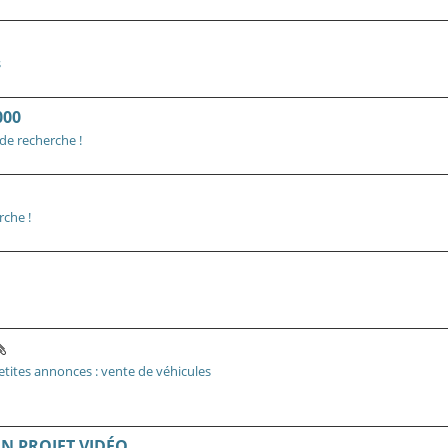
s
000
 de recherche !
rche !
etites annonces : vente de véhicules
N PROJET VIDÉO