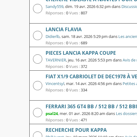
Sandy559
,
dim. 19 avr. 2026 6:32 pm
dans
Discussi
Réponses :
0
Vues :
807
LANCIA FLAVIA
Didierlb
,
sam. 18 avr. 2026 5:29 pm
dans
Les ancie
Réponses :
0
Vues :
689
PIECES LANCIA KAPPA COUPE
TAVERNIER
,
jeu. 16 avr. 2026 5:53 pm
dans
Avis de 
Réponses :
0
Vues :
372
FIAT X1/9 CABRIOLET DE DEC1978 À 
Vincentsyl
,
mar. 14 avr. 2026 4:56 pm
dans
Petites
Réponses :
0
Vues :
334
FERRARI 365 GT4 BB / 512 BB / 512 BBI
psal24
,
mer. 01 avr. 2026 8:20 am
dans
Les dossier
Réponses :
0
Vues :
471
RECHERCHE POUR KAPPA