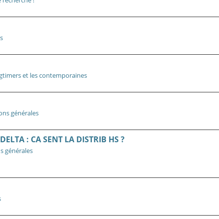
e recherche !
s
gtimers et les contemporaines
ons générales
ELTA : CA SENT LA DISTRIB HS ?
s générales
s