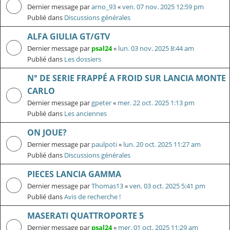
Dernier message par
arno_93
«
ven. 07 nov. 2025 12:59 pm
Publié dans
Discussions générales
ALFA GIULIA GT/GTV
Dernier message par
psal24
«
lun. 03 nov. 2025 8:44 am
Publié dans
Les dossiers
N° DE SERIE FRAPPÉ A FROID SUR LANCIA MONTE
CARLO
Dernier message par
gpeter
«
mer. 22 oct. 2025 1:13 pm
Publié dans
Les anciennes
ON JOUE?
Dernier message par
paulpoti
«
lun. 20 oct. 2025 11:27 am
Publié dans
Discussions générales
PIECES LANCIA GAMMA
Dernier message par
Thomas13
«
ven. 03 oct. 2025 5:41 pm
Publié dans
Avis de recherche !
MASERATI QUATTROPORTE 5
Dernier message par
psal24
«
mer. 01 oct. 2025 11:29 am