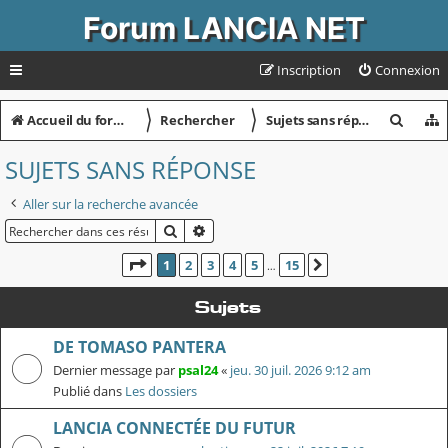
Forum LANCIA NET
Inscription
Connexion
〉
〉
R
Accueil du forum
Rechercher
Sujets sans réponse
e
SUJETS SANS RÉPONSE
c
Aller sur la recherche avancée
h
RECHERCHER
RECHERCHE AVANCÉE
e
r
PAGE
1
SUR
15
1
2
3
4
5
15
SUIVANT
…
c
Sujets
h
DE TOMASO PANTERA
e
Dernier message par
psal24
«
jeu. 30 juil. 2026 9:12 am
r
Publié dans
Les dossiers
LANCIA CONNECTÉE DU FUTUR