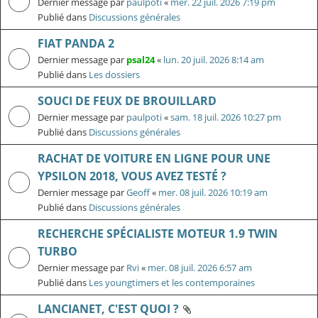
Dernier message par
paulpoti
«
mer. 22 juil. 2026 7:19 pm
Publié dans
Discussions générales
FIAT PANDA 2
Dernier message par
psal24
«
lun. 20 juil. 2026 8:14 am
Publié dans
Les dossiers
SOUCI DE FEUX DE BROUILLARD
Dernier message par
paulpoti
«
sam. 18 juil. 2026 10:27 pm
Publié dans
Discussions générales
RACHAT DE VOITURE EN LIGNE POUR UNE
YPSILON 2018, VOUS AVEZ TESTÉ ?
Dernier message par
Geoff
«
mer. 08 juil. 2026 10:19 am
Publié dans
Discussions générales
RECHERCHE SPÉCIALISTE MOTEUR 1.9 TWIN
TURBO
Dernier message par
Rvi
«
mer. 08 juil. 2026 6:57 am
Publié dans
Les youngtimers et les contemporaines
LANCIANET, C'EST QUOI ?