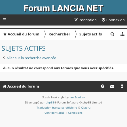
Forum LANCIA NET
Inscription
Connexion
〉
〉
R
Accueil du forum
Rechercher
Sujets actifs
e
SUJETS ACTIFS
c
Aller sur la recherche avancée
h
e
Aucun résultat ne correspond aux termes que vous avez spécifiés.
r
c
Accueil du forum
h
Stasis Leak style by
Ian Bradley
e
Développé par
phpBB
® Forum Software © phpBB Limited
r
Traduction française officielle
©
Qiaeru
Confidentialité
|
Conditions