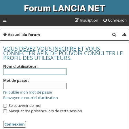
Forum LANCIA NET
Inscription
Connexion
R
Accueil du forum
e
VOUS DEVEZ VOUS INSCRIRE ET VOUS
c
CONNECTER AFIN DE POUVOIR CONSULTER LE
PROFIL DES UTILISATEURS.
h
Nom d’utilisateur :
e
r
Mot de passe :
c
J’ai oublié mon mot de passe
h
Renvoyer le courriel d’activation
e
Se souvenir de moi
r
Masquer ma présence lors de cette session