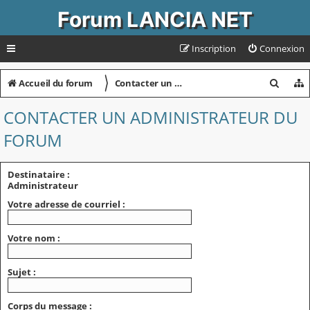
Forum LANCIA NET
Inscription
Connexion
〉
R
Accueil du forum
Contacter un administrateur du forum
e
CONTACTER UN ADMINISTRATEUR DU
c
FORUM
h
e
Destinataire :
r
Administrateur
c
Votre adresse de courriel :
h
Votre nom :
e
r
Sujet :
Corps du message :