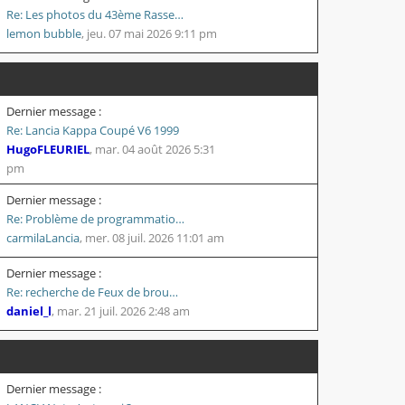
Re: Les photos du 43ème Rasse…
lemon bubble
,
jeu. 07 mai 2026 9:11 pm
Dernier message :
Re: Lancia Kappa Coupé V6 1999
HugoFLEURIEL
,
mar. 04 août 2026 5:31
pm
Dernier message :
Re: Problème de programmatio…
carmilaLancia
,
mer. 08 juil. 2026 11:01 am
Dernier message :
Re: recherche de Feux de brou…
daniel_l
,
mar. 21 juil. 2026 2:48 am
Dernier message :