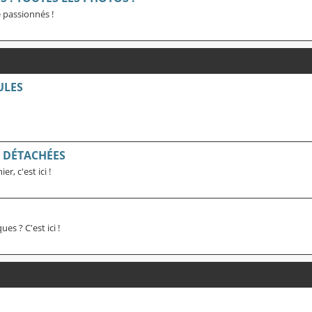
 passionnés !
ULES
S DÉTACHÉES
, c'est ici !
s ? C'est ici !