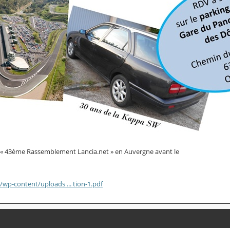
e « 43ème Rassemblement Lancia.net » en Auvergne avant le
r/wp-content/uploads ... tion-1.pdf