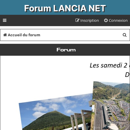
Forum LANCIA NET
Inscription
Connexion
R
Accueil du forum
e
Forum
c
h
e
r
c
h
e
r