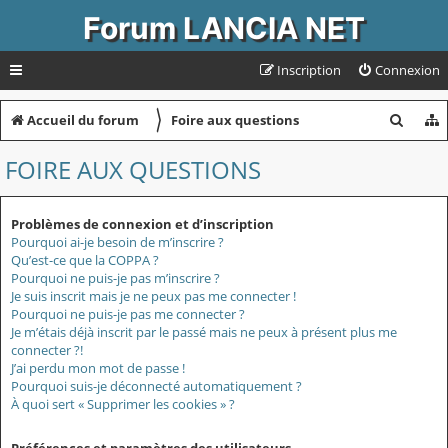
Forum LANCIA NET
Inscription
Connexion
〉
R
Accueil du forum
Foire aux questions
e
FOIRE AUX QUESTIONS
c
h
Problèmes de connexion et d’inscription
e
Pourquoi ai-je besoin de m’inscrire ?
Qu’est-ce que la COPPA ?
r
Pourquoi ne puis-je pas m’inscrire ?
c
Je suis inscrit mais je ne peux pas me connecter !
Pourquoi ne puis-je pas me connecter ?
h
Je m’étais déjà inscrit par le passé mais ne peux à présent plus me
connecter ?!
e
J’ai perdu mon mot de passe !
r
Pourquoi suis-je déconnecté automatiquement ?
À quoi sert « Supprimer les cookies » ?