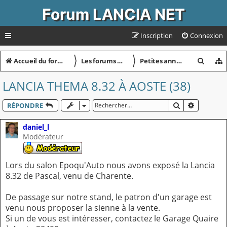
Forum LANCIA NET
Inscription
Connexion
〉
〉
R
Accueil du forum
Les forums petites annonces
Petites annonces : vente de véhicules
e
LANCIA THEMA 8.32 À AOSTE (38)
c
h
RECHERCHER
RECHERC
RÉPONDRE
e
daniel_l
r
Modérateur
c
h
Lors du salon Epoqu'Auto nous avons exposé la Lancia
8.32 de Pascal, venu de Charente.
e
r
De passage sur notre stand, le patron d'un garage est
venu nous proposer la sienne à la vente.
Si un de vous est intéresser, contactez le Garage Quaire