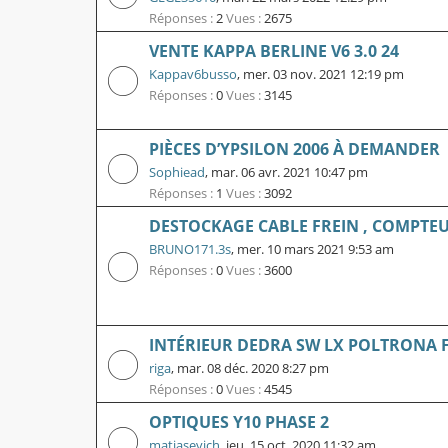
Réponses :
2
Vues :
2675
VENTE KAPPA BERLINE V6 3.0 24
Kappav6busso
,
mer. 03 nov. 2021 12:19 pm
Réponses :
0
Vues :
3145
PIÈCES D’YPSILON 2006 À DEMANDER
Sophiead
,
mar. 06 avr. 2021 10:47 pm
Réponses :
1
Vues :
3092
DESTOCKAGE CABLE FREIN , COMPTE
BRUNO171.3s
,
mer. 10 mars 2021 9:53 am
Réponses :
0
Vues :
3600
INTÉRIEUR DEDRA SW LX POLTRONA 
riga
,
mar. 08 déc. 2020 8:27 pm
Réponses :
0
Vues :
4545
OPTIQUES Y10 PHASE 2
matiasevich
,
jeu. 15 oct. 2020 11:32 am