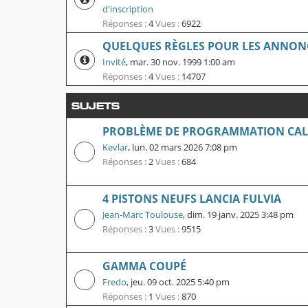
d'inscription
Réponses :
4
Vues :
6922
QUELQUES RÈGLES POUR LES ANNON
Invité
,
mar. 30 nov. 1999 1:00 am
Réponses :
4
Vues :
14707
SUJETS
PROBLÈME DE PROGRAMMATION CALC
Kevlar
,
lun. 02 mars 2026 7:08 pm
Réponses :
2
Vues :
684
4 PISTONS NEUFS LANCIA FULVIA
Jean-Marc Toulouse
,
dim. 19 janv. 2025 3:48 pm
Réponses :
3
Vues :
9515
GAMMA COUPÉ
Fredo
,
jeu. 09 oct. 2025 5:40 pm
Réponses :
1
Vues :
870