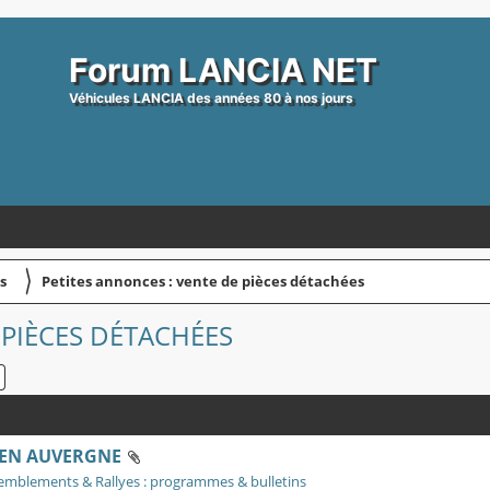
Forum LANCIA NET
Véhicules LANCIA des années 80 à nos jours
〉
s
Petites annonces : vente de pièces détachées
 PIÈCES DÉTACHÉES
HERCHER
RECHERCHE AVANCÉE
 EN AUVERGNE
emblements & Rallyes : programmes & bulletins