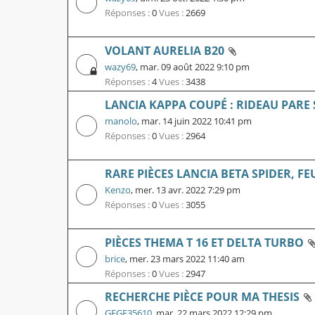
Réponses :
0
Vues :
2669
VOLANT AURELIA B20
wazy69
,
mar. 09 août 2022 9:10 pm
Réponses :
4
Vues :
3438
LANCIA KAPPA COUPÉ : RIDEAU PARE 
manolo
,
mar. 14 juin 2022 10:41 pm
Réponses :
0
Vues :
2964
RARE PIÈCES LANCIA BETA SPIDER, FE
Kenzo
,
mer. 13 avr. 2022 7:29 pm
Réponses :
0
Vues :
3055
PIÈCES THEMA T 16 ET DELTA TURBO
brice
,
mer. 23 mars 2022 11:40 am
Réponses :
0
Vues :
2947
RECHERCHE PIÈCE POUR MA THESIS
GEGE35610
,
mar. 22 mars 2022 12:29 pm