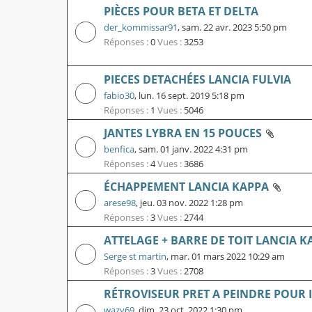
PIÈCES POUR BETA ET DELTA
der_kommissar91
,
sam. 22 avr. 2023 5:50 pm
Réponses :
0
Vues :
3253
PIECES DETACHÉES LANCIA FULVIA
fabio30
,
lun. 16 sept. 2019 5:18 pm
Réponses :
1
Vues :
5046
JANTES LYBRA EN 15 POUCES
benfica
,
sam. 01 janv. 2022 4:31 pm
Réponses :
4
Vues :
3686
ÉCHAPPEMENT LANCIA KAPPA
arese98
,
jeu. 03 nov. 2022 1:28 pm
Réponses :
3
Vues :
2744
ATTELAGE + BARRE DE TOIT LANCIA K
Serge st martin
,
mar. 01 mars 2022 10:29 am
Réponses :
3
Vues :
2708
RÉTROVISEUR PRET A PEINDRE POUR 
wazy69
,
dim. 23 oct. 2022 1:30 pm