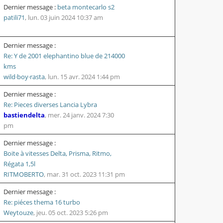
Dernier message :
beta montecarlo s2
patili71
,
lun. 03 juin 2024 10:37 am
Dernier message :
Re: Y de 2001 elephantino blue de 214000
kms
wild·boy·rasta
,
lun. 15 avr. 2024 1:44 pm
Dernier message :
Re: Pieces diverses Lancia Lybra
bastiendelta
,
mer. 24 janv. 2024 7:30
pm
Dernier message :
Boite à vitesses Delta, Prisma, Ritmo,
Régata 1,5l
RITMOBERTO
,
mar. 31 oct. 2023 11:31 pm
Dernier message :
Re: piéces thema 16 turbo
Weytouze
,
jeu. 05 oct. 2023 5:26 pm