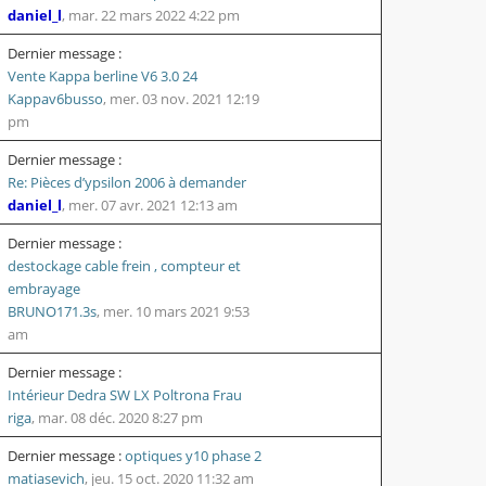
daniel_l
,
mar. 22 mars 2022 4:22 pm
Dernier message :
Vente Kappa berline V6 3.0 24
Kappav6busso
,
mer. 03 nov. 2021 12:19
pm
Dernier message :
Re: Pièces d’ypsilon 2006 à demander
daniel_l
,
mer. 07 avr. 2021 12:13 am
Dernier message :
destockage cable frein , compteur et
embrayage
BRUNO171.3s
,
mer. 10 mars 2021 9:53
am
Dernier message :
Intérieur Dedra SW LX Poltrona Frau
riga
,
mar. 08 déc. 2020 8:27 pm
Dernier message :
optiques y10 phase 2
matiasevich
,
jeu. 15 oct. 2020 11:32 am