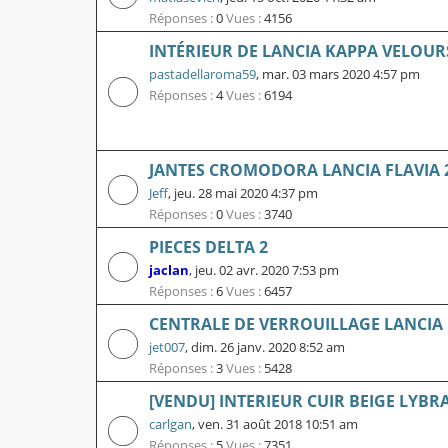
Réponses :
0
Vues :
4156
INTÉRIEUR DE LANCIA KAPPA VELOUR
pastadellaroma59
,
mar. 03 mars 2020 4:57 pm
Réponses :
4
Vues :
6194
JANTES CROMODORA LANCIA FLAVIA 
Jeff
,
jeu. 28 mai 2020 4:37 pm
Réponses :
0
Vues :
3740
PIECES DELTA 2
jaclan
,
jeu. 02 avr. 2020 7:53 pm
Réponses :
6
Vues :
6457
CENTRALE DE VERROUILLAGE LANCIA
jet007
,
dim. 26 janv. 2020 8:52 am
Réponses :
3
Vues :
5428
[VENDU] INTERIEUR CUIR BEIGE LYBR
carlgan
,
ven. 31 août 2018 10:51 am
Réponses :
5
Vues :
7351