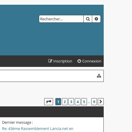
RECHERCHER
RECHERCHE AVAN
Inscription
Connexion
PAGE
1
SUR
9
1
2
3
4
5
9
SUIVANT
…
Dernier message :
Re: 43ème Rassemblement Lancia.net en