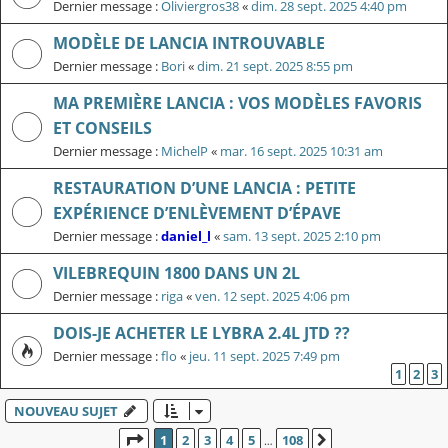
Dernier message :
Oliviergros38
«
dim. 28 sept. 2025 4:40 pm
MODÈLE DE LANCIA INTROUVABLE
Dernier message :
Bori
«
dim. 21 sept. 2025 8:55 pm
MA PREMIÈRE LANCIA : VOS MODÈLES FAVORIS
ET CONSEILS
Dernier message :
MichelP
«
mar. 16 sept. 2025 10:31 am
RESTAURATION D’UNE LANCIA : PETITE
EXPÉRIENCE D’ENLÈVEMENT D’ÉPAVE
Dernier message :
daniel_l
«
sam. 13 sept. 2025 2:10 pm
VILEBREQUIN 1800 DANS UN 2L
Dernier message :
riga
«
ven. 12 sept. 2025 4:06 pm
DOIS-JE ACHETER LE LYBRA 2.4L JTD ??
Dernier message :
flo
«
jeu. 11 sept. 2025 7:49 pm
1
2
3
NOUVEAU SUJET
PAGE
1
SUR
108
1
2
3
4
5
108
SUIVANT
…