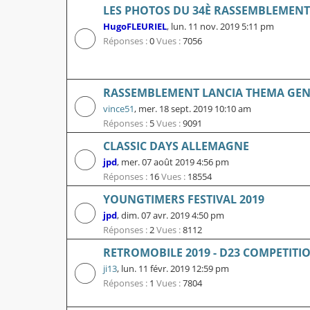
LES PHOTOS DU 34È RASSEMBLEMENT 
HugoFLEURIEL
,
lun. 11 nov. 2019 5:11 pm
Réponses :
0
Vues :
7056
RASSEMBLEMENT LANCIA THEMA GEN
vince51
,
mer. 18 sept. 2019 10:10 am
Réponses :
5
Vues :
9091
CLASSIC DAYS ALLEMAGNE
jpd
,
mer. 07 août 2019 4:56 pm
Réponses :
16
Vues :
18554
YOUNGTIMERS FESTIVAL 2019
jpd
,
dim. 07 avr. 2019 4:50 pm
Réponses :
2
Vues :
8112
RETROMOBILE 2019 - D23 COMPETITI
ji13
,
lun. 11 févr. 2019 12:59 pm
Réponses :
1
Vues :
7804