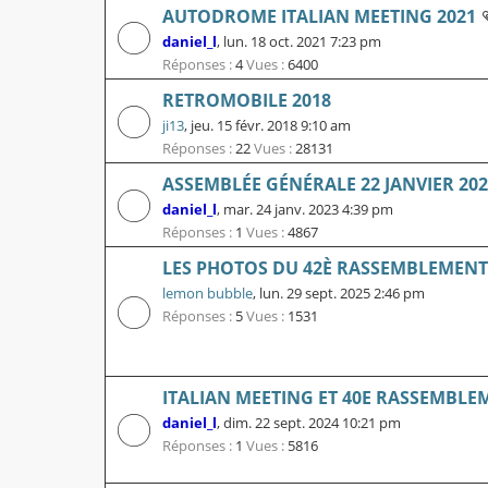
AUTODROME ITALIAN MEETING 2021
daniel_l
,
lun. 18 oct. 2021 7:23 pm
Réponses :
4
Vues :
6400
RETROMOBILE 2018
ji13
,
jeu. 15 févr. 2018 9:10 am
Réponses :
22
Vues :
28131
ASSEMBLÉE GÉNÉRALE 22 JANVIER 202
daniel_l
,
mar. 24 janv. 2023 4:39 pm
Réponses :
1
Vues :
4867
LES PHOTOS DU 42È RASSEMBLEMENT L
lemon bubble
,
lun. 29 sept. 2025 2:46 pm
Réponses :
5
Vues :
1531
ITALIAN MEETING ET 40E RASSEMBLE
daniel_l
,
dim. 22 sept. 2024 10:21 pm
Réponses :
1
Vues :
5816