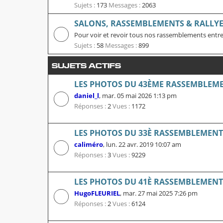
Sujets :
173
Messages :
2063
SALONS, RASSEMBLEMENTS & RALLYES
Pour voir et revoir tous nos rassemblements entre
Sujets :
58
Messages :
899
SUJETS ACTIFS
LES PHOTOS DU 43ÈME RASSEMBLEME
daniel_l
,
mar. 05 mai 2026 1:13 pm
Réponses :
2
Vues :
1172
LES PHOTOS DU 33È RASSEMBLEMENT L
caliméro
,
lun. 22 avr. 2019 10:07 am
Réponses :
3
Vues :
9229
LES PHOTOS DU 41È RASSEMBLEMENT L
HugoFLEURIEL
,
mar. 27 mai 2025 7:26 pm
Réponses :
2
Vues :
6124