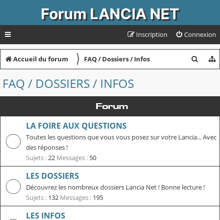
Forum LANCIA NET
Inscription
Connexion
〉
R
Accueil du forum
FAQ / Dossiers / Infos
e
FAQ / DOSSIERS / INFOS
c
h
Forum
e
LA FOIRE AUX QUESTIONS
r
Toutes les questions que vous vous posez sur votre Lancia... Avec
c
des réponses !
Sujets :
22
Messages :
50
h
e
LES DOSSIERS
r
Découvrez les nombreux dossiers Lancia Net ! Bonne lecture !
Sujets :
132
Messages :
195
LES INFOS