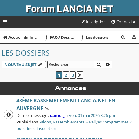
Forum LANCIA NET
Inscription
Connexion
〉
〉
R
Accueil du forum
FAQ / Dossiers / Infos
Les dossiers
e
LES DOSSIERS
c
h
RECHERCHER
RECHERCHE A
NOUVEAU SUJET
e
1
2
3
SUIVANT
r
Annonces
c
43ÈME RASSEMBLEMENT LANCIA.NET EN
h
AUVERGNE
e
Dernier message :
daniel_l
«
ven. 01 mai 2026 3:26 pm
r
Publié dans
Salons, Rassemblements & Rallyes : programmes &
bulletins d'inscription