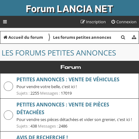
Forum LANCIA NET
Inscription
Connexion
〉
R
Accueil du forum
Les forums petites annonces
e
LES FORUMS PETITES ANNONCES
c
h
Forum
e
PETITES ANNONCES : VENTE DE VÉHICULES
r
Pour vendre votre belle, c'est ici !
c
Sujets :
2255
Messages :
17019
h
PETITES ANNONCES : VENTE DE PIÈCES
e
DÉTACHÉES
r
Pour vendre ses pièces détachées et vider son grenier, c'est ici !
Sujets :
438
Messages :
2486
AVIS DE RECHERCHE !