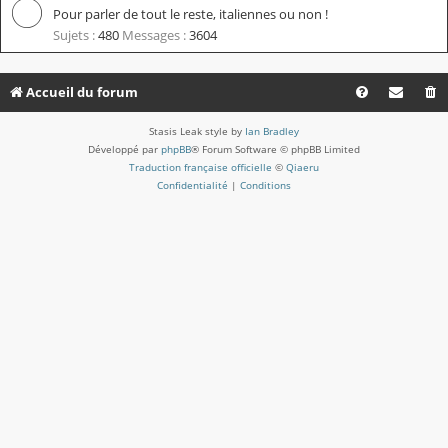
Pour parler de tout le reste, italiennes ou non !
Sujets :
480
Messages :
3604
Accueil du forum
Stasis Leak style by
Ian Bradley
Développé par
phpBB
® Forum Software © phpBB Limited
Traduction française officielle
©
Qiaeru
Confidentialité
|
Conditions