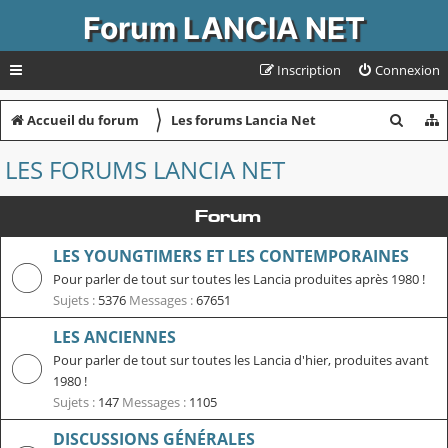
Forum LANCIA NET
Inscription
Connexion
〉
R
Accueil du forum
Les forums Lancia Net
e
LES FORUMS LANCIA NET
c
h
Forum
e
LES YOUNGTIMERS ET LES CONTEMPORAINES
r
Pour parler de tout sur toutes les Lancia produites après 1980 !
c
Sujets :
5376
Messages :
67651
h
LES ANCIENNES
e
Pour parler de tout sur toutes les Lancia d'hier, produites avant
r
1980 !
Sujets :
147
Messages :
1105
DISCUSSIONS GÉNÉRALES