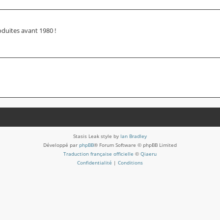
oduites avant 1980 !
Stasis Leak style by
Ian Bradley
Développé par
phpBB
® Forum Software © phpBB Limited
Traduction française officielle
©
Qiaeru
Confidentialité
|
Conditions