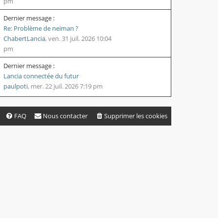
pm
Dernier message :
Re: Problème de neiman ?
ChabertLancia
,
ven. 31 juil. 2026 10:04
pm
Dernier message :
Lancia connectée du futur
paulpoti
,
mer. 22 juil. 2026 7:19 pm
FAQ
Nous contacter
Supprimer les cookies