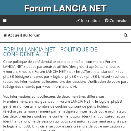
Forum LANCIA NET
Inscription
Connexion
R
Accueil du forum
e
FORUM LANCIA NET - POLITIQUE DE
c
CONFIDENTIALITÉ
h
Cette politique de confidentialité explique en détail comment « Forum
LANCIA NET » et ses partenaires affiliés (désignés ci-après par « nous »,
e
« notre », « nos », « Forum LANCIA NET » et « http://forum.lancianet.fr ») et
phpBB (désigné ci-après par « logiciel phpBB » et « phpBB Limited ») utilisent
r
toutes les informations collectées lors des sessions d’utilisation de votre part
c
(désignées ci-après par « vos informations »).
h
Vos informations sont collectées de deux manières différentes.
Premièrement, en naviguant sur « Forum LANCIA NET », le logiciel phpBB
e
génèrera un certain nombre de cookies qui sont de petits fichiers
r
téléchargés temporairement par le navigateur internet de votre ordinateur.
Les deux premiers cookies ne contiennent qu’un identifiant utilisateur et un
identifiant anonyme de session qui vous sont automatiquement assignés par
le logiciel phpBB. Un troisième cookie sera créé lors de votre navigation sur