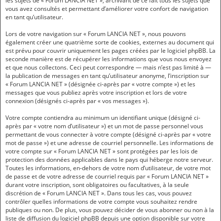
les sujets de « Forum LANCIA NET », archivant de ce fait tous les sujets que
vous avez consultés et permettant d’améliorer votre confort de navigation
en tant qu’utilisateur.
Lors de votre navigation sur « Forum LANCIA NET », nous pouvons
également créer une quatrième sorte de cookies, externes au document qui
est prévu pour couvrir uniquement les pages créées par le logiciel phpBB. La
seconde manière est de récupérer les informations que vous nous envoyez
et que nous collectons. Ceci peut correspondre — mais n’est pas limité à —
la publication de messages en tant qu’utilisateur anonyme, l’inscription sur
« Forum LANCIA NET » (désignée ci-après par « votre compte ») et les
messages que vous publiez après votre inscription et lors de votre
connexion (désignés ci-après par « vos messages »).
Votre compte contiendra au minimum un identifiant unique (désigné ci-
après par « votre nom d’utilisateur ») et un mot de passe personnel vous
permettant de vous connecter à votre compte (désigné ci-après par « votre
mot de passe ») et une adresse de courriel personnelle. Les informations de
votre compte sur « Forum LANCIA NET » sont protégées par les lois de
protection des données applicables dans le pays qui héberge notre serveur.
Toutes les informations, en-dehors de votre nom d’utilisateur, de votre mot
de passe et de votre adresse de courriel requis par « Forum LANCIA NET »
durant votre inscription, sont obligatoires ou facultatives, à la seule
discrétion de « Forum LANCIA NET ». Dans tous les cas, vous pouvez
contrôler quelles informations de votre compte vous souhaitez rendre
publiques ou non. De plus, vous pouvez décider de vous abonner ou non à la
liste de diffusion du logiciel phpBB depuis une option disponible sur votre