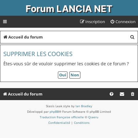
Forum LANCIA NET
Inscription
Connexion
R
Accueil du forum
e
SUPPRIMER LES COOKIES
c
h
Êtes-vous sûr de vouloir supprimer les cookies de ce forum ?
e
r
c
Accueil du forum
h
Stasis Leak style by
Ian Bradley
e
Développé par
phpBB
® Forum Software © phpBB Limited
r
Traduction française officielle
©
Qiaeru
Confidentialité
|
Conditions