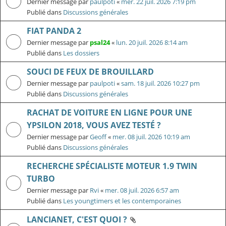
Dernier message par
paulpoti
«
mer. 22 juil. 2026 7:19 pm
Publié dans
Discussions générales
FIAT PANDA 2
Dernier message par
psal24
«
lun. 20 juil. 2026 8:14 am
Publié dans
Les dossiers
SOUCI DE FEUX DE BROUILLARD
Dernier message par
paulpoti
«
sam. 18 juil. 2026 10:27 pm
Publié dans
Discussions générales
RACHAT DE VOITURE EN LIGNE POUR UNE
YPSILON 2018, VOUS AVEZ TESTÉ ?
Dernier message par
Geoff
«
mer. 08 juil. 2026 10:19 am
Publié dans
Discussions générales
RECHERCHE SPÉCIALISTE MOTEUR 1.9 TWIN
TURBO
Dernier message par
Rvi
«
mer. 08 juil. 2026 6:57 am
Publié dans
Les youngtimers et les contemporaines
LANCIANET, C'EST QUOI ?