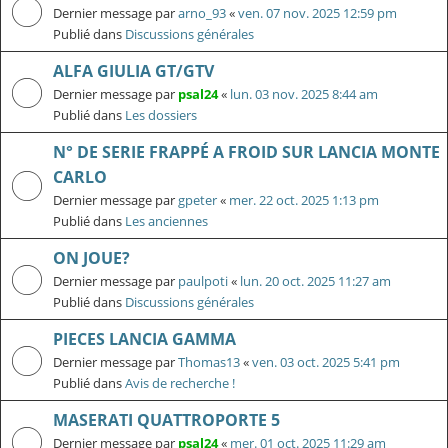
Dernier message par
arno_93
«
ven. 07 nov. 2025 12:59 pm
Publié dans
Discussions générales
ALFA GIULIA GT/GTV
Dernier message par
psal24
«
lun. 03 nov. 2025 8:44 am
Publié dans
Les dossiers
N° DE SERIE FRAPPÉ A FROID SUR LANCIA MONTE
CARLO
Dernier message par
gpeter
«
mer. 22 oct. 2025 1:13 pm
Publié dans
Les anciennes
ON JOUE?
Dernier message par
paulpoti
«
lun. 20 oct. 2025 11:27 am
Publié dans
Discussions générales
PIECES LANCIA GAMMA
Dernier message par
Thomas13
«
ven. 03 oct. 2025 5:41 pm
Publié dans
Avis de recherche !
MASERATI QUATTROPORTE 5
Dernier message par
psal24
«
mer. 01 oct. 2025 11:29 am