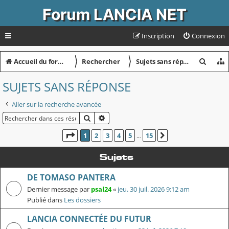
Forum LANCIA NET
Inscription
Connexion
〉
〉
R
Accueil du forum
Rechercher
Sujets sans réponse
e
SUJETS SANS RÉPONSE
c
Aller sur la recherche avancée
h
RECHERCHER
RECHERCHE AVANCÉE
e
r
PAGE
1
SUR
15
1
2
3
4
5
15
SUIVANT
…
c
Sujets
h
DE TOMASO PANTERA
e
Dernier message par
psal24
«
jeu. 30 juil. 2026 9:12 am
r
Publié dans
Les dossiers
LANCIA CONNECTÉE DU FUTUR