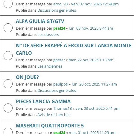
Dernier message par
arno_93
«
ven. 07 nov. 2025 12:59 pm
Publié dans
Discussions générales
ALFA GIULIA GT/GTV
Dernier message par
psal24
«
lun. 03 nov. 2025 8:44 am
Publié dans
Les dossiers
N° DE SERIE FRAPPÉ A FROID SUR LANCIA MONTE
CARLO
Dernier message par
gpeter
«
mer. 22 oct. 2025 1:13 pm
Publié dans
Les anciennes
ON JOUE?
Dernier message par
paulpoti
«
lun. 20 oct. 2025 11:27 am
Publié dans
Discussions générales
PIECES LANCIA GAMMA
Dernier message par
Thomas13
«
ven. 03 oct. 2025 5:41 pm
Publié dans
Avis de recherche !
MASERATI QUATTROPORTE 5
Dernier message par
psal24
«
mer. 01 oct. 2025 11:29 am