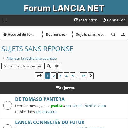
Forum LANCIA NET
Inscription
Connexion
〉
〉
R
Accueil du forum
Rechercher
Sujets sans réponse
e
SUJETS SANS RÉPONSE
c
Aller sur la recherche avancée
h
RECHERCHER
RECHERCHE AVANCÉE
e
r
PAGE
1
SUR
15
1
2
3
4
5
15
SUIVANT
…
c
Sujets
h
DE TOMASO PANTERA
e
Dernier message par
psal24
«
jeu. 30 juil. 2026 9:12 am
r
Publié dans
Les dossiers
LANCIA CONNECTÉE DU FUTUR