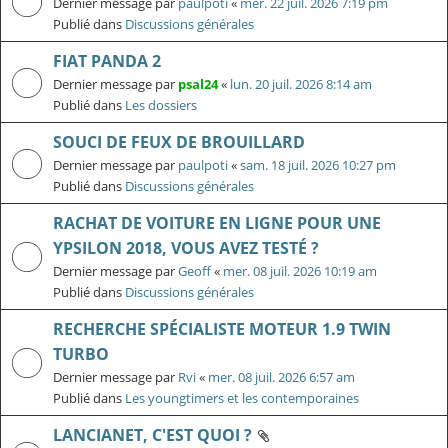
Dernier message par
paulpoti
«
mer. 22 juil. 2026 7:19 pm
Publié dans
Discussions générales
FIAT PANDA 2
Dernier message par
psal24
«
lun. 20 juil. 2026 8:14 am
Publié dans
Les dossiers
SOUCI DE FEUX DE BROUILLARD
Dernier message par
paulpoti
«
sam. 18 juil. 2026 10:27 pm
Publié dans
Discussions générales
RACHAT DE VOITURE EN LIGNE POUR UNE
YPSILON 2018, VOUS AVEZ TESTÉ ?
Dernier message par
Geoff
«
mer. 08 juil. 2026 10:19 am
Publié dans
Discussions générales
RECHERCHE SPÉCIALISTE MOTEUR 1.9 TWIN
TURBO
Dernier message par
Rvi
«
mer. 08 juil. 2026 6:57 am
Publié dans
Les youngtimers et les contemporaines
LANCIANET, C'EST QUOI ?