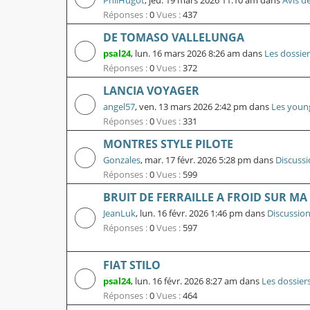
PhilHugot
,
jeu. 19 mars 2026 11:10 am
dans
Avis d
Réponses :
0
Vues :
437
DE TOMASO VALLELUNGA
psal24
,
lun. 16 mars 2026 8:26 am
dans
Les dossier
Réponses :
0
Vues :
372
LANCIA VOYAGER
angel57
,
ven. 13 mars 2026 2:42 pm
dans
Les youn
Réponses :
0
Vues :
331
MONTRES STYLE PILOTE
Gonzales
,
mar. 17 févr. 2026 5:28 pm
dans
Discussi
Réponses :
0
Vues :
599
BRUIT DE FERRAILLE A FROID SUR MA D
JeanLuk
,
lun. 16 févr. 2026 1:46 pm
dans
Discussion
Réponses :
0
Vues :
597
FIAT STILO
psal24
,
lun. 16 févr. 2026 8:27 am
dans
Les dossier
Réponses :
0
Vues :
464