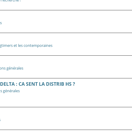
e recherche !
s
gtimers et les contemporaines
ons générales
ELTA : CA SENT LA DISTRIB HS ?
s générales
s