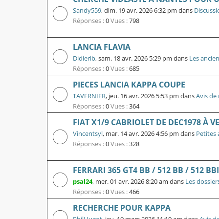
Sandy559
,
dim. 19 avr. 2026 6:32 pm
dans
Discussi
Réponses :
0
Vues :
798
LANCIA FLAVIA
Didierlb
,
sam. 18 avr. 2026 5:29 pm
dans
Les ancie
Réponses :
0
Vues :
685
PIECES LANCIA KAPPA COUPE
TAVERNIER
,
jeu. 16 avr. 2026 5:53 pm
dans
Avis de 
Réponses :
0
Vues :
364
FIAT X1/9 CABRIOLET DE DEC1978 À 
Vincentsyl
,
mar. 14 avr. 2026 4:56 pm
dans
Petites
Réponses :
0
Vues :
328
FERRARI 365 GT4 BB / 512 BB / 512 BBI
psal24
,
mer. 01 avr. 2026 8:20 am
dans
Les dossier
Réponses :
0
Vues :
466
RECHERCHE POUR KAPPA