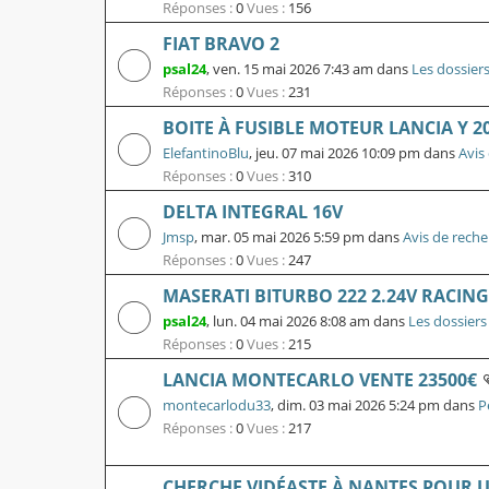
Réponses :
0
Vues :
156
FIAT BRAVO 2
psal24
,
ven. 15 mai 2026 7:43 am
dans
Les dossier
Réponses :
0
Vues :
231
BOITE À FUSIBLE MOTEUR LANCIA Y 2
ElefantinoBlu
,
jeu. 07 mai 2026 10:09 pm
dans
Avis
Réponses :
0
Vues :
310
DELTA INTEGRAL 16V
Jmsp
,
mar. 05 mai 2026 5:59 pm
dans
Avis de reche
Réponses :
0
Vues :
247
MASERATI BITURBO 222 2.24V RACING
psal24
,
lun. 04 mai 2026 8:08 am
dans
Les dossiers
Réponses :
0
Vues :
215
LANCIA MONTECARLO VENTE 23500€
montecarlodu33
,
dim. 03 mai 2026 5:24 pm
dans
P
Réponses :
0
Vues :
217
CHERCHE VIDÉASTE À NANTES POUR U