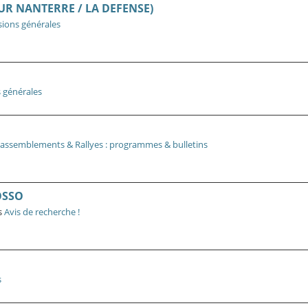
EUR NANTERRE / LA DEFENSE)
sions générales
 générales
Rassemblements & Rallyes : programmes & bulletins
OSSO
s
Avis de recherche !
s