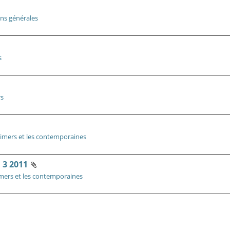
ons générales
s
rs
imers et les contemporaines
3 2011
mers et les contemporaines