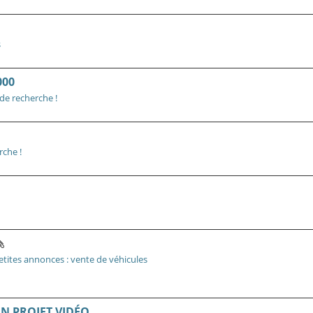
s
000
 de recherche !
rche !
etites annonces : vente de véhicules
N PROJET VIDÉO