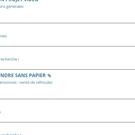
ons générales
nnes
recherche !
VENDRE SANS PAPIER
 annonces : vente de véhicules
s