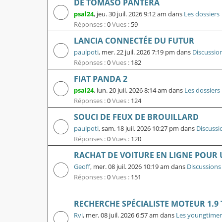
DE TOMASO PANTERA
psal24
,
jeu. 30 juil. 2026 9:12 am
dans
Les dossiers
Réponses :
0
Vues :
59
LANCIA CONNECTÉE DU FUTUR
paulpoti
,
mer. 22 juil. 2026 7:19 pm
dans
Discussio
Réponses :
0
Vues :
182
FIAT PANDA 2
psal24
,
lun. 20 juil. 2026 8:14 am
dans
Les dossiers
Réponses :
0
Vues :
124
SOUCI DE FEUX DE BROUILLARD
paulpoti
,
sam. 18 juil. 2026 10:27 pm
dans
Discussi
Réponses :
0
Vues :
120
RACHAT DE VOITURE EN LIGNE POUR U
Geoff
,
mer. 08 juil. 2026 10:19 am
dans
Discussions
Réponses :
0
Vues :
151
RECHERCHE SPÉCIALISTE MOTEUR 1.9
Rvi
,
mer. 08 juil. 2026 6:57 am
dans
Les youngtimer