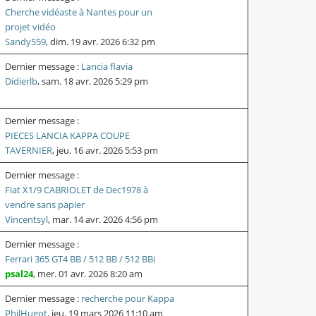
Cherche vidéaste à Nantes pour un
projet vidéo
Sandy559
,
dim. 19 avr. 2026 6:32 pm
Dernier message :
Lancia flavia
Didierlb
,
sam. 18 avr. 2026 5:29 pm
Dernier message :
PIECES LANCIA KAPPA COUPE
TAVERNIER
,
jeu. 16 avr. 2026 5:53 pm
Dernier message :
Fiat X1/9 CABRIOLET de Dec1978 à
vendre sans papier
Vincentsyl
,
mar. 14 avr. 2026 4:56 pm
Dernier message :
Ferrari 365 GT4 BB / 512 BB / 512 BBi
psal24
,
mer. 01 avr. 2026 8:20 am
Dernier message :
recherche pour Kappa
PhilHugot
,
jeu. 19 mars 2026 11:10 am