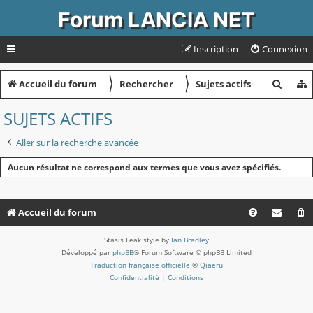
Forum LANCIA NET
Inscription
Connexion
〉
〉
R
Accueil du forum
Rechercher
Sujets actifs
e
SUJETS ACTIFS
c
Aller sur la recherche avancée
h
e
Aucun résultat ne correspond aux termes que vous avez spécifiés.
r
c
Accueil du forum
h
Stasis Leak style by
Ian Bradley
e
Développé par
phpBB
® Forum Software © phpBB Limited
r
Traduction française officielle
©
Qiaeru
Confidentialité
|
Conditions