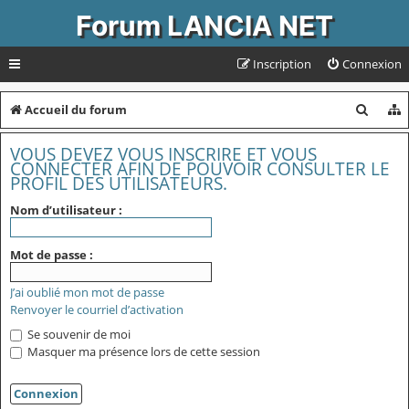
Forum LANCIA NET
Inscription
Connexion
R
Accueil du forum
e
VOUS DEVEZ VOUS INSCRIRE ET VOUS
c
CONNECTER AFIN DE POUVOIR CONSULTER LE
PROFIL DES UTILISATEURS.
h
Nom d’utilisateur :
e
r
Mot de passe :
c
J’ai oublié mon mot de passe
h
Renvoyer le courriel d’activation
e
Se souvenir de moi
r
Masquer ma présence lors de cette session