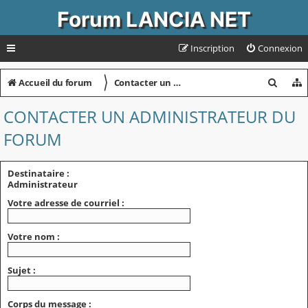
Forum LANCIA NET
Inscription
Connexion
〉
R
Accueil du forum
Contacter un administrateur du forum
e
CONTACTER UN ADMINISTRATEUR DU
c
FORUM
h
e
Destinataire :
r
Administrateur
c
Votre adresse de courriel :
h
Votre nom :
e
r
Sujet :
Corps du message :