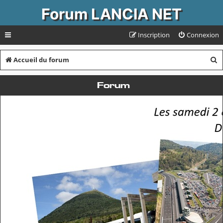
Forum LANCIA NET
Inscription
Connexion
R
Accueil du forum
e
Forum
c
h
e
r
c
h
e
r