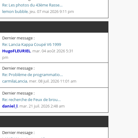
Re: Les photos du 43ème Rasse…
lemon bubble
,
jeu. 07 mai 2026 9:11 pm
Dernier message :
Re: Lancia Kappa Coupé V6 1999
HugoFLEURIEL
,
mar. 04 août 2026 5:31
pm
Dernier message :
Re: Problème de programmatio…
carmilaLancia
,
mer. 08 juil. 2026 11:01 am
Dernier message :
Re: recherche de Feux de brou…
daniel_l
,
mar. 21 juil. 2026 2:48 am
Dernier message :