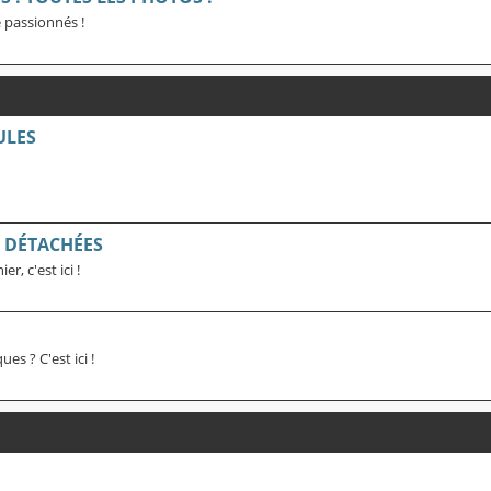
 passionnés !
ULES
S DÉTACHÉES
, c'est ici !
s ? C'est ici !