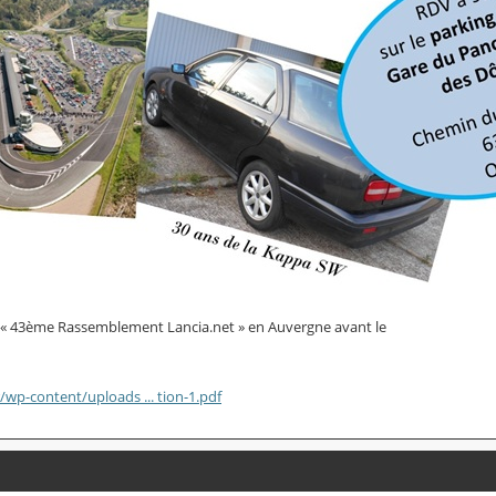
e « 43ème Rassemblement Lancia.net » en Auvergne avant le
r/wp-content/uploads ... tion-1.pdf